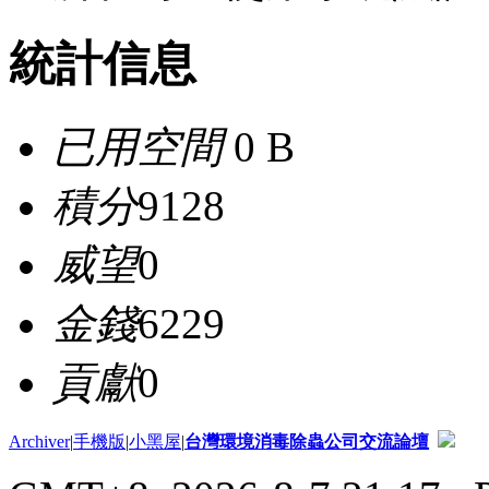
統計信息
已用空間
0 B
積分
9128
威望
0
金錢
6229
貢獻
0
Archiver
|
手機版
|
小黑屋
|
台灣環境消毒除蟲公司交流論壇