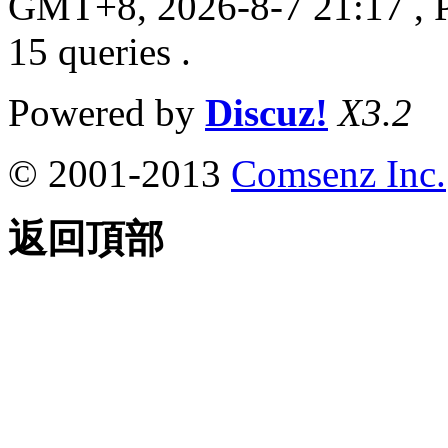
GMT+8, 2026-8-7 21:17
, 
15 queries .
Powered by
Discuz!
X3.2
© 2001-2013
Comsenz Inc.
返回頂部