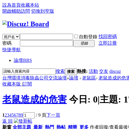
設為首頁
收藏本站
開啟輔助訪問
切換到窄版
找回密碼
自動登錄
密碼
立即註冊
登錄
快捷導航
論壇
BBS
搜索
熱搜:
活動
交友
discuz
搜索
台灣環境消毒除蟲公司交流論壇
»
論壇
›
老鼠區
›
老鼠造成的危
收藏本版
|
訂閱
老鼠造成的危害
今日:
0
|
主題:
1
1
2
3
4
5
6
7
8
9
/ 9 頁
下一頁
返 回
新窗
全部主題
最新
熱門
熱帖
精華
更多
作者
回復/查看
最後