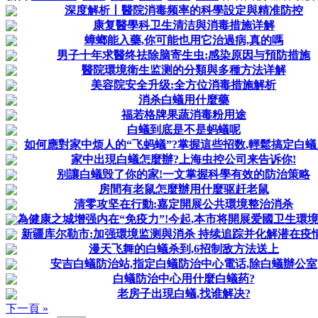
深度解析丨醫院消毒频率的科學設定與精准防控
康复醫學科卫生清洁與消毒措施详解
蟑螂能入藥,你可能也用它治過病,真的嗎
男子十年求醫终祛除脑寄生虫:感染原因与預防措施
醫院環境衛生监测的分類與多種方法详解
美容院安全升级:全方位消毒措施解析
消杀白蟻用什麼藥
福若格牌果蔬消毒粉用途
白蟻到底是不是蚂蟻呢
如何應對家中烦人的“飞蚂蟻”?掌握這些招数,輕鬆搞定白蟻
家中出現白蟻怎麼辦?上海虫控公司来告诉你!
别讓白蟻毁了你的家!一文掌握科學有效的防治策略
房間有老鼠怎麼辦用什麼驱赶老鼠
清零攻坚在行動:嘉定開展公共環境整治消杀
為健康之城增强内在“免疫力”!今起,本市将開展爱國卫生環境提
新疆库尔勒市:加强環境监测與消杀 持续追踪并化解潜在疫
漫天飞舞的白蟻杀到,6招制敌方法送上
安吉白蟻防治站,指定白蟻防治中心電话,除白蟻辦公室
白蟻防治中心用什麼白蟻药?
老房子出現白蟻,找谁解决?
下一頁 »