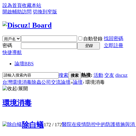
設為首頁
收藏本站
開啟輔助訪問
切換到窄版
找回密碼
自動登錄
密碼
立即註冊
登錄
快捷導航
論壇
BBS
搜索
熱搜:
活動
交友
discuz
搜索
台灣環境消毒除蟲公司交流論壇
»
論壇
›
環境消毒
環境消毒
除白蟻
醫院在疫情防控中的防護措施與消 ..
172
/ 172