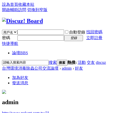
設為首頁
收藏本站
開啟輔助訪問
切換到窄版
找回密碼
自動登錄
密碼
立即註冊
登錄
快捷導航
論壇
BBS
搜索
熱搜:
活動
交友
discuz
搜索
台灣環境消毒除蟲公司交流論壇
›
admin
›
好友
加為好友
發送消息
admin
http://www.nokant.com.tw/?1