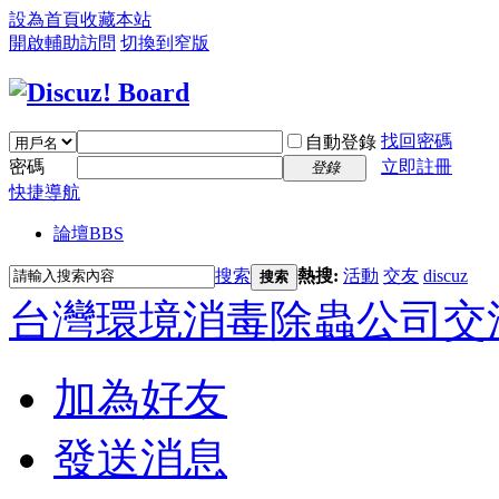
設為首頁
收藏本站
開啟輔助訪問
切換到窄版
找回密碼
自動登錄
密碼
立即註冊
登錄
快捷導航
論壇
BBS
搜索
熱搜:
活動
交友
discuz
搜索
台灣環境消毒除蟲公司交
加為好友
發送消息