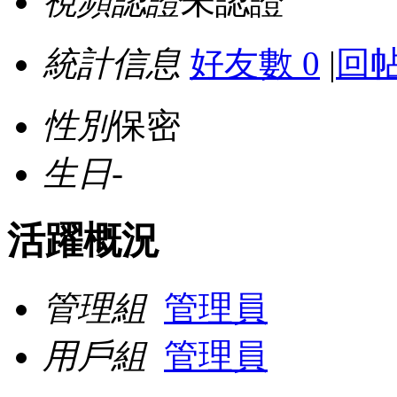
視頻認證
未認證
統計信息
好友數 0
|
回帖
性別
保密
生日
-
活躍概況
管理組
管理員
用戶組
管理員